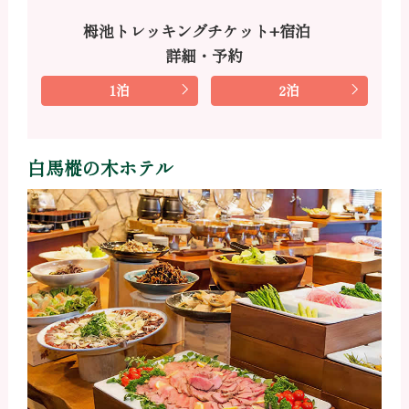
栂池トレッキングチケット+宿泊
詳細・予約
1泊
2泊
白馬樅の木ホテル