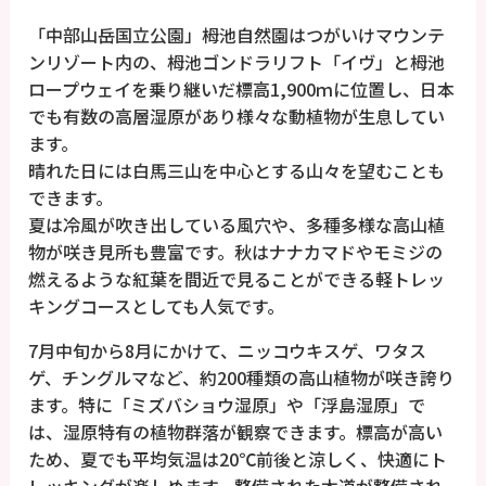
「中部山岳国立公園」栂池自然園はつがいけマウンテ
ンリゾート内の、栂池ゴンドラリフト「イヴ」と栂池
ロープウェイを乗り継いだ標高1,900ｍに位置し、日本
でも有数の高層湿原があり様々な動植物が生息してい
ます。
晴れた日には白馬三山を中心とする山々を望むことも
できます。
夏は冷風が吹き出している風穴や、多種多様な高山植
物が咲き見所も豊富です。秋はナナカマドやモミジの
燃えるような紅葉を間近で見ることができる軽トレッ
キングコースとしても人気です。
7月中旬から8月にかけて、ニッコウキスゲ、ワタス
ゲ、チングルマなど、約200種類の高山植物が咲き誇り
ます。特に「ミズバショウ湿原」や「浮島湿原」で
は、湿原特有の植物群落が観察できます。標高が高い
ため、夏でも平均気温は20℃前後と涼しく、快適にト
レッキングが楽しめます。整備された木道が整備され