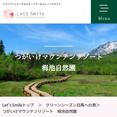
バスツアーとスノボ＆スキーツアーならレッツスマイル
Menu
つがいけマウンテンリゾート
栂池自然園
Let’s Smileトップ
＞
グリーンシーズン白馬への旅
＞
つがいけマウンテンリゾート 栂池自然園