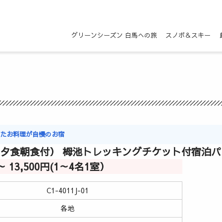
グリーンシーズン 白馬への旅
スノボ＆スキー
ったお料理が自慢のお宿
（夕食朝食付） 栂池トレッキングチケット付宿泊
円～ 13,500円(1～4名1室）
C1-4011J-01
各地