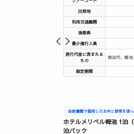
ツアーコード
出発地
利用交通機関
添乗員
最少催行人員
旅行代金に含まれる
宿泊代、栂池
もの
設定期間
自家農園で栽培したお米と野菜を使
ホテルメリベル栂池 1泊
泊パック