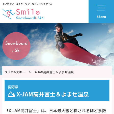
スノボツアー＆スキーツアーならレッツスマイル
Menu
Snowboard
Ski
&
スノボ&スキー
＞
X-JAM高井富士＆よませ温泉
長野県
X-JAM高井富士＆よませ温泉
「X-JAM高井富士」は、日本最大級と称されるほど多数