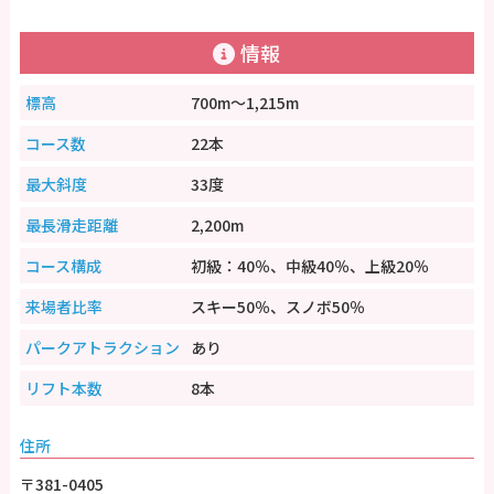
情報
標高
700m～1,215m
コース数
22本
最大斜度
33度
最長滑走距離
2,200m
コース構成
初級：40％、中級40％、上級20％
来場者比率
スキー50％、スノボ50％
パークアトラクション
あり
リフト本数
8本
住所
〒381-0405