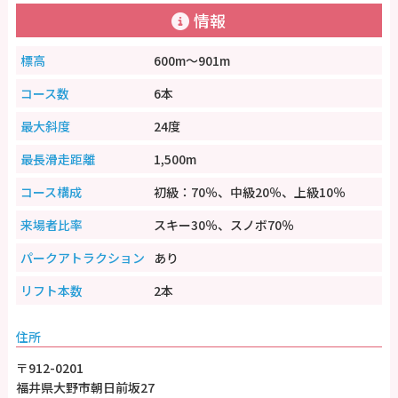
情報
標高
600m～901m
コース数
6本
最大斜度
24度
最長滑走距離
1,500m
コース構成
初級：70％、中級20％、上級10％
来場者比率
スキー30％、スノボ70％
パークアトラクション
あり
リフト本数
2本
住所
〒912-0201
福井県大野市朝日前坂27