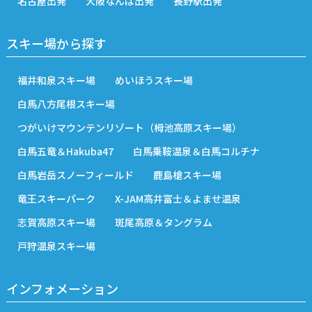
名古屋出発
大阪なんば出発
長野駅出発
スキー場から探す
福井和泉スキー場
めいほうスキー場
白馬八方尾根スキー場
つがいけマウンテンリゾート（栂池高原スキー場）
白馬五竜＆Hakuba47
白馬乗鞍温泉＆白馬コルチナ
白馬岩岳スノーフィールド
鹿島槍スキー場
竜王スキーパーク
X-JAM高井富士＆よませ温泉
志賀高原スキー場
斑尾高原＆タングラム
戸狩温泉スキー場
インフォメーション