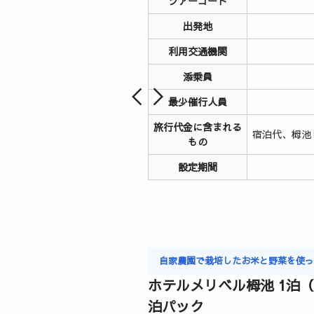
ツアーコード
出発地
利用交通機関
添乗員
最少催行人員
旅行代金に含まれる
宿泊代、栂池
もの
設定期間
自家農園で栽培したお米と野菜を使
ホテルメリベル栂池 1泊
泊パック