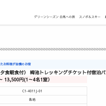
グリーンシーズン 白馬への旅
スノボ＆スキー
ったお料理が自慢のお宿
（夕食朝食付） 栂池トレッキングチケット付宿泊
円～ 13,500円(1～4名1室）
C1-4011J-01
各地