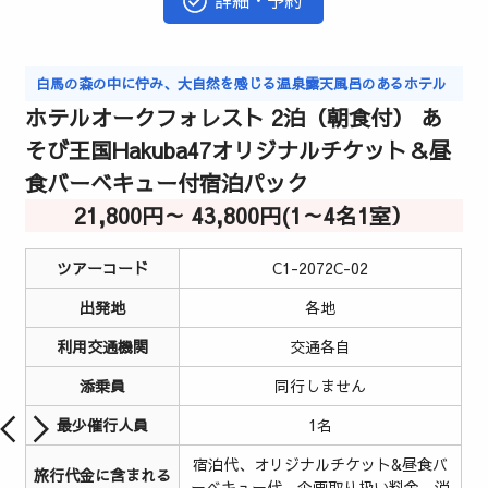
詳細・予約
白馬の森の中に佇み、大自然を感じる温泉露天風呂のあるホテル
ホテルオークフォレスト 2泊（朝食付） あ
そび王国Hakuba47オリジナルチケット＆昼
食バーベキュー付宿泊パック
21,800円～ 43,800円(1～4名1室）
ツアーコード
C1-2072C-02
出発地
各地
利用交通機関
交通各自
添乗員
同行しません
最少催行人員
1名
宿泊代、オリジナルチケット&昼食バ
旅行代金に含まれる
ーベキュー代、企画取り扱い料金、消