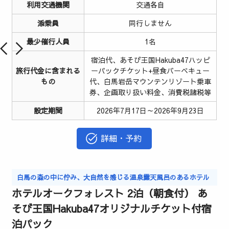
利用交通機関
交通各自
添乗員
同行しません
最少催行人員
1名
宿泊代、あそび王国Hakuba47ハッピ
旅行代金に含まれる
ーパックチケット+昼食バーベキュー
もの
代、白馬岩岳マウンテンリゾート乗車
券、企画取り扱い料金、消費税諸税等
設定期間
2026年7月17日～2026年9月23日
詳細・予約
白馬の森の中に佇み、大自然を感じる温泉露天風呂のあるホテル
ホテルオークフォレスト 2泊（朝食付） あ
そび王国Hakuba47オリジナルチケット付宿
泊パック