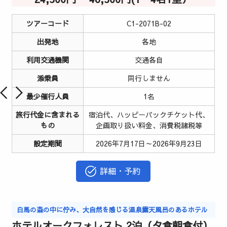
ツアーコード
C1-2071B-02
出発地
各地
利用交通機関
交通各自
添乗員
同行しません
最少催行人員
1名
旅行代金に含まれる
宿泊代、ハッピーパックチケット代、
もの
企画取り扱い料金、消費税諸税等
設定期間
2026年7月17日～2026年9月23日
詳細・予約
白馬の森の中に佇み、大自然を感じる温泉露天風呂のあるホテル
ホテルオークフォレスト 2泊（夕食朝食付）