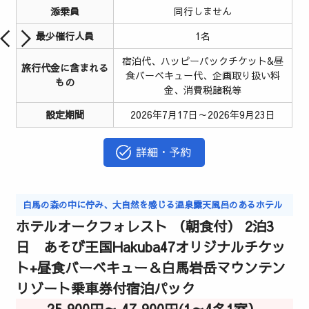
添乗員
同行しません
最少催行人員
1名
宿泊代、ハッピーパックチケット&昼
旅行代金に含まれる
食バーベキュー代、企画取り扱い料
もの
金、消費税諸税等
設定期間
2026年7月17日～2026年9月23日
詳細・予約
白馬の森の中に佇み、大自然を感じる温泉露天風呂のあるホテル
ホテルオークフォレスト （朝食付） 2泊3
日 あそび王国Hakuba47オリジナルチケッ
ト+昼食バーベキュー＆白馬岩岳マウンテン
リゾート乗車券付宿泊パック
25,900円～ 47,900円(1～4名1室）