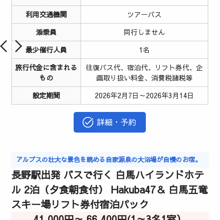
利用交通機関
ツアーバス
添乗員
同行しません
最少催行人員
1名
旅行代金に含まれる
往復バス代、宿泊代、リフト券代、企
もの
画取り扱い料金、消費税諸税等
設定期間
2026年2月7日～2026年3月14日
詳細・予約
アルプスの壮大な景色を眺める自家源泉の大浴場が自慢のお宿。
長野駅出発 バスで行く 白馬ハイランドホテ
ル 2泊（夕食朝食付） Hakuba47＆ 白馬五竜
スキー場リフト券付宿泊パック
41,000円～ 66,400円(1～3名1室）