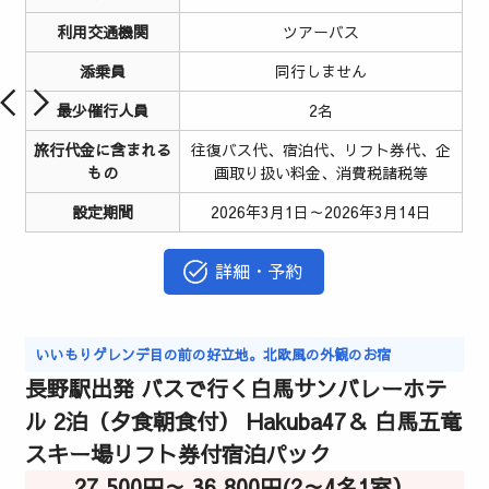
利用交通機関
ツアーバス
添乗員
同行しません
最少催行人員
2名
旅行代金に含まれる
往復バス代、宿泊代、リフト券代、企
もの
画取り扱い料金、消費税諸税等
設定期間
2026年3月1日～2026年3月14日
詳細・予約
いいもりゲレンデ目の前の好立地。北欧風の外観のお宿
長野駅出発 バスで行く白馬サンバレーホテ
ル 2泊（夕食朝食付） Hakuba47＆ 白馬五竜
スキー場リフト券付宿泊パック
27,500円～ 36,800円(2～4名1室）